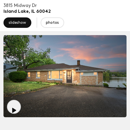
3815 Midway Dr
Island Lake
,
IL
60042
slideshow
photos