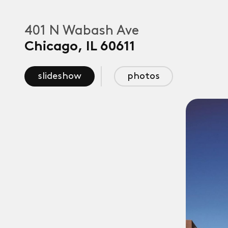
401 N Wabash Ave
Chicago
,
IL
60611
slideshow
photos